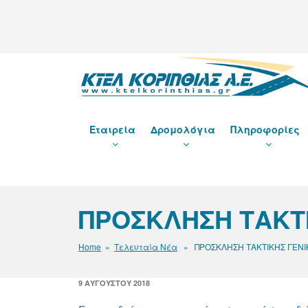
Μετάβαση
στο
περιεχόμενο
ΚΤΕΛ ΚΟΡΙΝΘΙΑΣ Α
Εταιρεία
Δρομολόγια
Πληροφορίες
ΠΡΟΣΚΛΗΣΗ ΤΑΚΤ
Home
»
Τελευταία Νέα
» ΠΡΟΣΚΛΗΣΗ ΤΑΚΤΙΚΗΣ ΓΕΝΙ
ΔΗΜΟΣΙΕΎΤΗΚΕ
9 ΑΥΓΟΎΣΤΟΥ 2018
ΣΤΙΣ