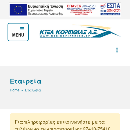
Μετάβαση
στο
περιεχόμενο
MENU
ΚΤΕΛ ΚΟΡΙΝΘΙΑΣ Α.Ε.
Εταιρεία
Home
» Εταιρεία
Για πληροφορίες επικοινωνήστε με τα
τηλέφωνα των πρακτορείων: 27410-75410