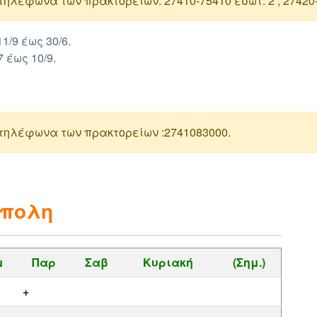
ηλέφωνα των πρακτορείων: 27410-75410 εσωτ. 2 , 27420-
1/9 έως 30/6.
 έως 10/9.
 τηλέφωνα των πρακτορείων :2741083000.
ίπολη
μ
Παρ
Σαβ
Κυριακή
(Σημ.)
+