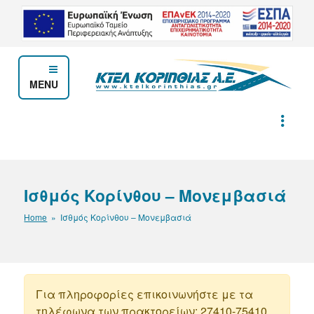
Μετάβαση
στο
περιεχόμενο
MENU
ΚΤΕΛ ΚΟΡΙΝΘΙΑΣ Α.Ε.
Ισθμός Κορίνθου – Μονεμβασιά
Home
» Ισθμός Κορίνθου – Μονεμβασιά
Για πληροφορίες επικοινωνήστε με τα
τηλέφωνα των πρακτορείων: 27410-75410