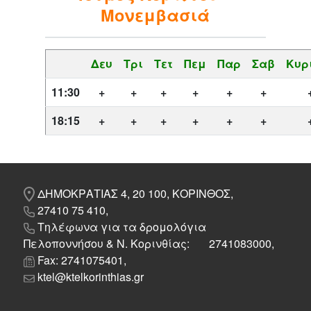
Μονεμβασιά
Δευ
Τρι
Τετ
Πεμ
Παρ
Σαβ
Κυρ
11:30
+
+
+
+
+
+
18:15
+
+
+
+
+
+
ΔΗΜΟΚΡΑΤΙΑΣ 4, 20 100, ΚΟΡΙΝΘΟΣ,
27410 75 410,
Τηλέφωνα για τα δρομολόγια
Πελοποννήσου & Ν. Κορινθίας: 2741083000,
Fax: 2741075401,
ktel@ktelkorinthias.gr