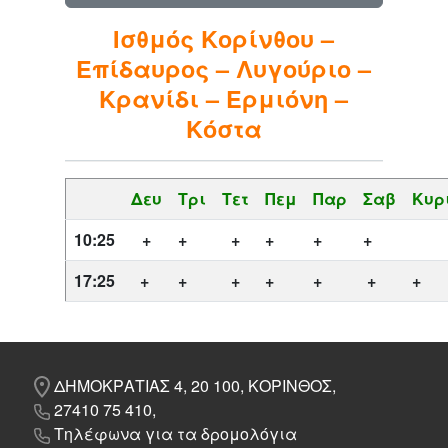
Ισθμός Κορίνθου –
Επίδαυρος – Λυγούριο –
Κρανίδι – Ερμιόνη –
Κόστα
Δευ
Τρι
Τετ
Πεμ
Παρ
Σαβ
Κυρ
10:25
+
+
+
+
+
+
17:25
+
+
+
+
+
+
+
ΔΗΜΟΚΡΑΤΙΑΣ 4, 20 100, ΚΟΡΙΝΘΟΣ,
27410 75 410,
Τηλέφωνα για τα δρομολόγια