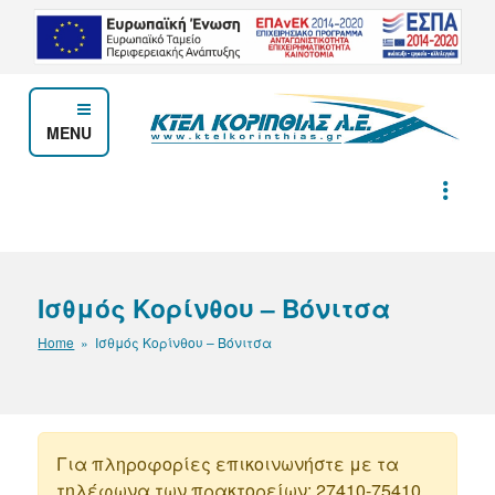
Μετάβαση
στο
περιεχόμενο
MENU
ΚΤΕΛ ΚΟΡΙΝΘΙΑΣ Α.Ε.
Ισθμός Κορίνθου – Βόνιτσα
Home
» Ισθμός Κορίνθου – Βόνιτσα
Για πληροφορίες επικοινωνήστε με τα
τηλέφωνα των πρακτορείων: 27410-75410