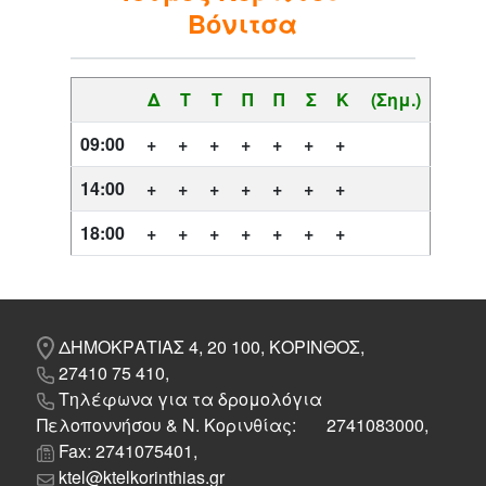
Βόνιτσα
Δ
Τ
Τ
Π
Π
Σ
Κ
(Σημ.)
09:00
+
+
+
+
+
+
+
14:00
+
+
+
+
+
+
+
18:00
+
+
+
+
+
+
+
ΔΗΜΟΚΡΑΤΙΑΣ 4, 20 100, ΚΟΡΙΝΘΟΣ,
27410 75 410,
Τηλέφωνα για τα δρομολόγια
Πελοποννήσου & Ν. Κορινθίας: 2741083000,
Fax: 2741075401,
ktel@ktelkorinthias.gr