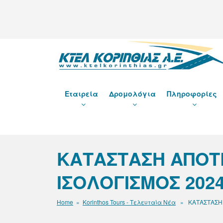
Μετάβαση
στο
περιεχόμενο
ΚΤΕΛ ΚΟΡΙΝΘΙΑΣ Α
Εταιρεία
Δρομολόγια
Πληροφορίες
ΚΑΤΑΣΤΑΣΗ ΑΠΟΤΕ
ΙΣΟΛΟΓΙΣΜΟΣ 202
Home
»
Korinthos Tours - Τελευταία Νέα
» ΚΑΤΑΣΤΑΣΗ Α