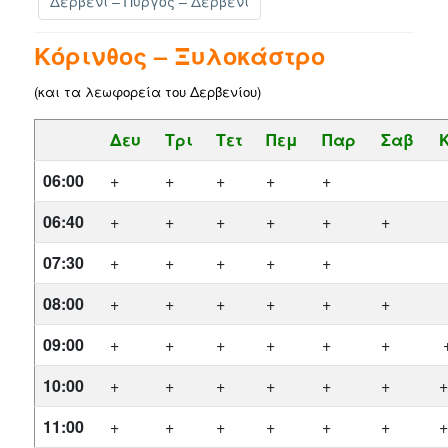
Δερβένι – Πύργος – Δερβένι
Κόρινθος – Ξυλοκάστρο
(και τα λεωφορεία του Δερβενίου)
Δευ
Τρι
Τετ
Πεμ
Παρ
Σαβ
06:00
+
+
+
+
+
06:40
+
+
+
+
+
+
07:30
+
+
+
+
+
08:00
+
+
+
+
+
+
09:00
+
+
+
+
+
+
10:00
+
+
+
+
+
+
11:00
+
+
+
+
+
+