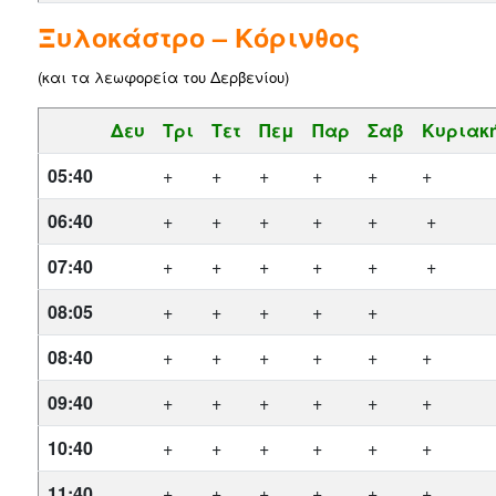
Ξυλοκάστρο – Κόρινθος
(και τα λεωφορεία του Δερβενίου)
Δευ
Τρι
Τετ
Πεμ
Παρ
Σαβ
Κυριακ
05:40
+
+
+
+
+
+
06:40
+
+
+
+
+
+
07:40
+
+
+
+
+
+
08:05
+
+
+
+
+
08:40
+
+
+
+
+
+
09:40
+
+
+
+
+
+
10:40
+
+
+
+
+
+
11:40
+
+
+
+
+
+