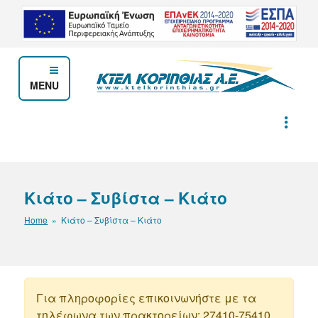
Μετάβαση
στο
περιεχόμενο
MENU
ΚΤΕΛ ΚΟΡΙΝΘΙΑΣ Α.Ε.
Κιάτο – Συβίστα – Κιάτο
Home
» Κιάτο – Συβίστα – Κιάτο
Για πληροφορίες επικοινωνήστε με τα
τηλέφωνα των πρακτορείων: 27410-75410