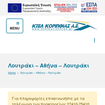
Μετάβαση
στο
περιεχόμενο
MENU
ΚΤΕΛ ΚΟΡΙΝΘΙΑΣ Α.Ε.
Λουτράκι – Αθήνα – Λουτράκι
Home
» Λουτράκι – Αθήνα – Λουτράκι
Για πληροφορίες επικοινωνήστε με τα
τηλέφωνα των πρακτορείων: 27410-75410