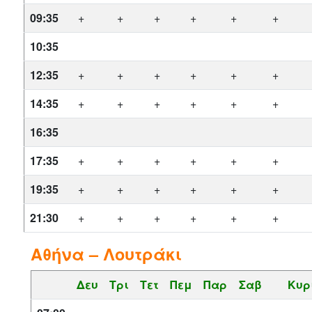
09:35
+
+
+
+
+
+
10:35
12:35
+
+
+
+
+
+
14:35
+
+
+
+
+
+
16:35
17:35
+
+
+
+
+
+
19:35
+
+
+
+
+
+
21:30
+
+
+
+
+
+
Αθήνα – Λουτράκι
Δευ
Τρι
Τετ
Πεμ
Παρ
Σαβ
Κυρ