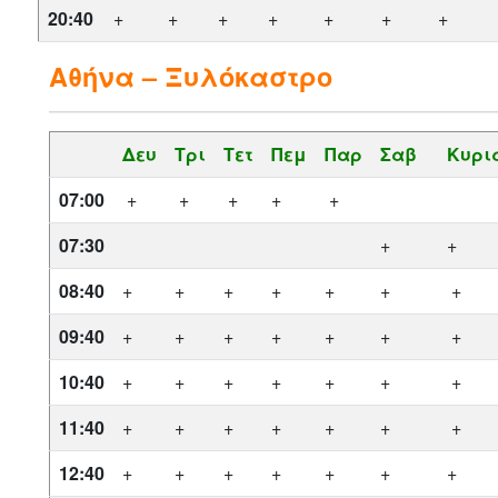
20:40
+
+
+
+
+
+
+
Αθήνα – Ξυλόκαστρο
Δευ
Τρι
Τετ
Πεμ
Παρ
Σαβ
Κυρι
07:00
+
+
+
+
+
07:30
+
+
08:40
+
+
+
+
+
+
+
09:40
+
+
+
+
+
+
+
10:40
+
+
+
+
+
+
+
11:40
+
+
+
+
+
+
+
12:40
+
+
+
+
+
+
+