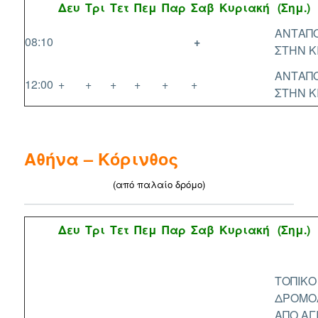
Δευ
Τρι
Τετ
Πεμ
Παρ
Σαβ
Κυριακή
(Σημ.)
ΑΝΤΑΠ
08:10
+
ΣΤΗΝ Κ
ΑΝΤΑΠ
12:00
+
+
+
+
+
+
ΣΤΗΝ Κ
Αθήνα – Κόρινθος
(από παλαίο δρόμο)
Δευ
Τρι
Τετ
Πεμ
Παρ
Σαβ
Κυριακή
(Σημ.)
ΤΟΠΙΚΟ
ΔΡΟΜΟ
ΑΠΟ ΑΓ