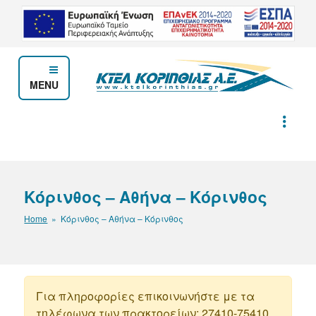
Μετάβαση
στο
περιεχόμενο
MENU
ΚΤΕΛ ΚΟΡΙΝΘΙΑΣ Α.Ε.
Κόρινθος – Αθήνα – Κόρινθος
Home
» Κόρινθος – Αθήνα – Κόρινθος
Για πληροφορίες επικοινωνήστε με τα
τηλέφωνα των πρακτορείων: 27410-75410