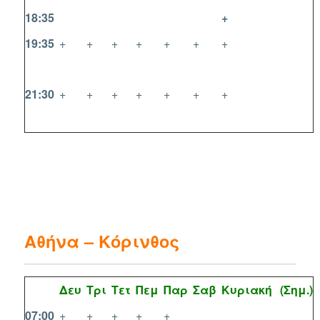
18:35
+
19:35
+
+
+
+
+
+
+
21:30
+
+
+
+
+
+
+
Αθήνα – Κόρινθος
Δευ
Τρι
Τετ
Πεμ
Παρ
Σαβ
Κυριακή
(Σημ.)
07:00
+
+
+
+
+