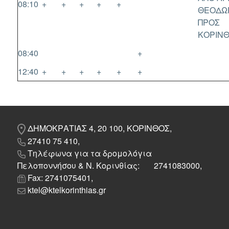
08:10
+
+
+
+
+
ΘΕΟΔΩ
ΠΡΟΣ
ΚΟΡΙΝ
08:40
+
12:40
+
+
+
+
+
+
ΔΗΜΟΚΡΑΤΙΑΣ 4, 20 100, ΚΟΡΙΝΘΟΣ,
27410 75 410,
Τηλέφωνα για τα δρομολόγια
Πελοποννήσου & Ν. Κορινθίας: 2741083000,
Fax: 2741075401,
ktel@ktelkorinthias.gr