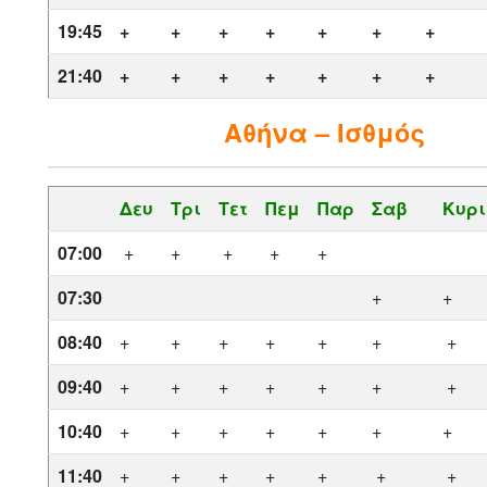
19:45
+
+
+
+
+
+
+
21:40
+
+
+
+
+
+
+
Αθήνα – Ισθμός
Δευ
Τρι
Τετ
Πεμ
Παρ
Σαβ
Κυρι
07:00
+
+
+
+
+
07:30
+
+
08:40
+
+
+
+
+
+
+
09:40
+
+
+
+
+
+
+
10:40
+
+
+
+
+
+
+
11:40
+
+
+
+
+
+
+