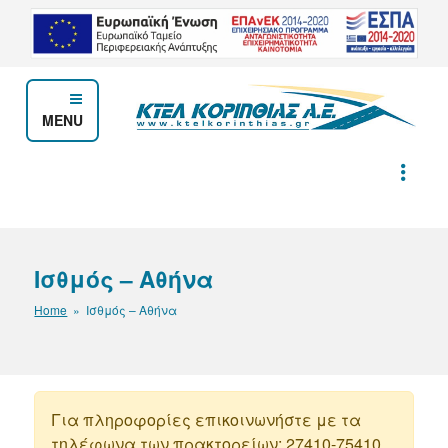
Μετάβαση
στο
περιεχόμενο
MENU
ΚΤΕΛ ΚΟΡΙΝΘΙΑΣ Α.Ε.
Ισθμός – Αθήνα
Home
» Ισθμός – Αθήνα
Για πληροφορίες επικοινωνήστε με τα
τηλέφωνα των πρακτορείων: 27410-75410